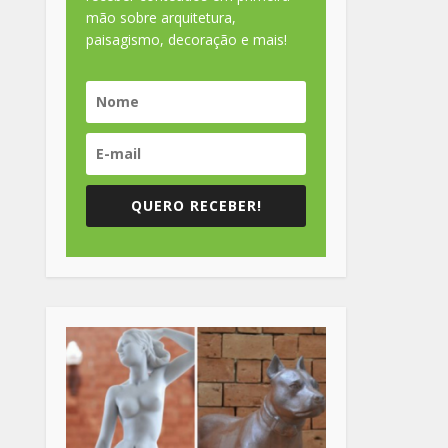
mão sobre arquitetura,
paisagismo, decoração e mais!
QUERO RECEBER!