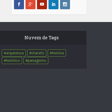
Nuvem de Tags
arquitetura
charafiz
história
histórico
paisagismo