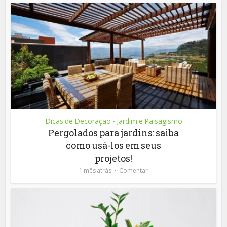
Dicas de Decoração
Jardim e Paisagismo
•
Pergolados para jardins: saiba
como usá-los em seus
projetos!
1 mês atrás
Comentar