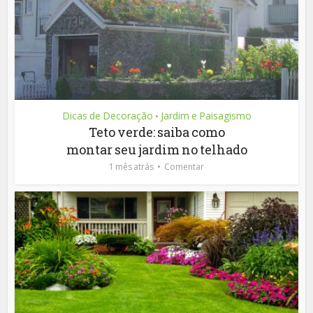
Dicas de Decoração
Jardim e Paisagismo
•
Teto verde: saiba como
montar seu jardim no telhado
1 mês atrás
Comentar