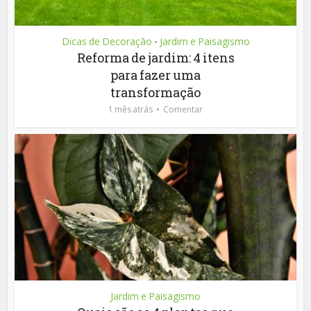
Dicas de Decoração
Jardim e Paisagismo
•
Reforma de jardim: 4 itens
para fazer uma
transformação
1 mês atrás
Comentar
Jardim e Paisagismo