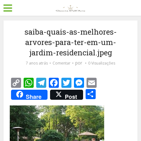
saiba-quais-as-melhores-
arvores-para-ter-em-um-
jardim-residencial.jpeg
por
7 anos atrás
Comentar
0 Visualizações
Copy
WhatsApp
Telegram
Facebook
Twitter
Messenger
Email
Link
Share
Share
Post