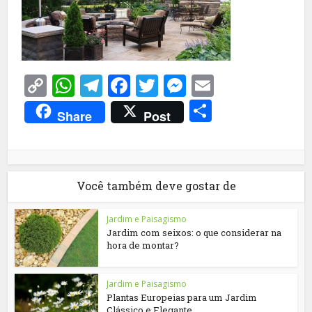
Copy
WhatsApp
Telegram
Facebook
Twitter
Messenger
Email
Link
Share
Share
Post
Você também deve gostar de
Jardim e Paisagismo
Jardim com seixos: o que considerar na
hora de montar?
Jardim e Paisagismo
Plantas Europeias para um Jardim
Clássico e Elegante