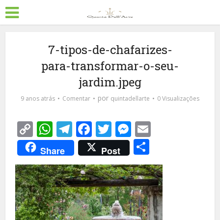
7-tipos-de-chafarizes-
para-transformar-o-seu-
jardim.jpeg
por
9 anos atrás
Comentar
quintadellarte
0 Visualizações
Copy
WhatsApp
Telegram
Facebook
Twitter
Messenger
Email
Link
Share
Share
Post