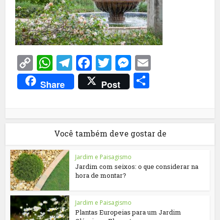
Copy
WhatsApp
Telegram
Facebook
Twitter
Messenger
Email
Link
Share
Share
Post
Você também deve gostar de
Jardim e Paisagismo
Jardim com seixos: o que considerar na
hora de montar?
Jardim e Paisagismo
Plantas Europeias para um Jardim