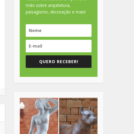
mão sobre arquitetura,
paisagismo, decoração e mais!
QUERO RECEBER!