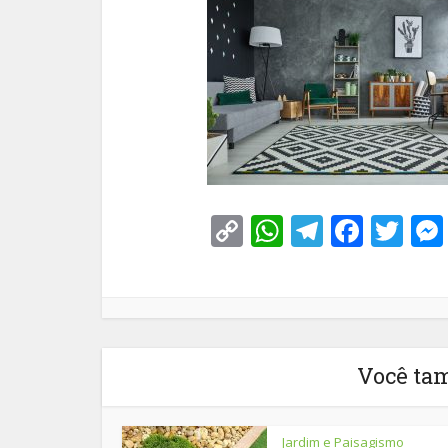
Copy
WhatsApp
Telegra
Face
Tw
Link
Você ta
Jardim e Paisagismo