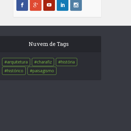
Nuvem de Tags
arquitetura
charafiz
história
histórico
paisagismo