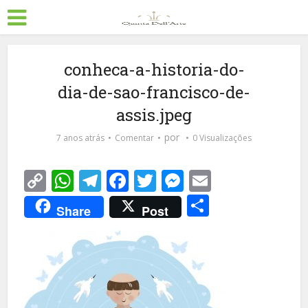
conheca-a-historia-do-
dia-de-sao-francisco-de-
assis.jpeg
por
7 anos atrás
Comentar
0 Visualizações
Copy
WhatsApp
Telegram
Facebook
Twitter
Messenger
Email
Link
Share
Share
Post