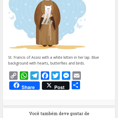
St. Francis of Assisi with a white kitten in her lap. Blue
background with hearts, butterflies and birds.
Copy
WhatsApp
Telegram
Facebook
Twitter
Messenger
Email
Link
Share
Share
Post
Você também deve gostar de