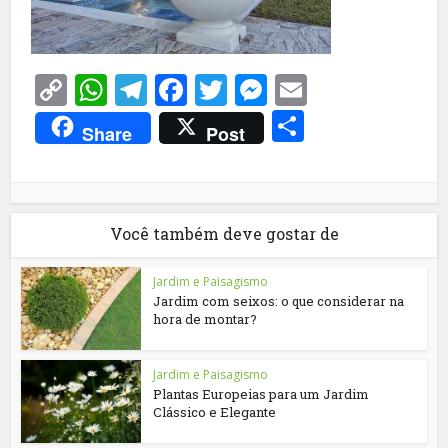
Copy
WhatsApp
Telegram
Facebook
Twitter
Messenger
Email
Link
Share
Share
Post
Você também deve gostar de
Jardim e Paisagismo
Jardim com seixos: o que considerar na
hora de montar?
Jardim e Paisagismo
Plantas Europeias para um Jardim
Clássico e Elegante