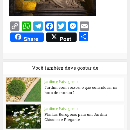
Copy
WhatsApp
Telegram
Facebook
Twitter
Messenger
Email
Link
Share
Share
Post
Você também deve gostar de
Jardim e Paisagismo
Jardim com seixos: o que considerar na
hora de montar?
Jardim e Paisagismo
Plantas Europeias para um Jardim
Clássico e Elegante