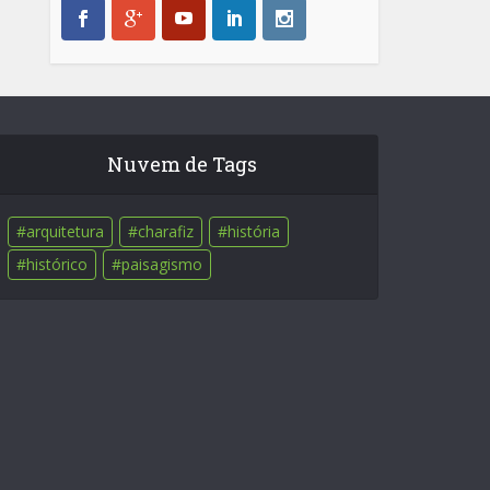
Nuvem de Tags
arquitetura
charafiz
história
histórico
paisagismo