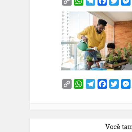
Copy
WhatsApp
Telegra
Face
Tw
Link
Copy
WhatsApp
Telegra
Face
Tw
Link
Você ta