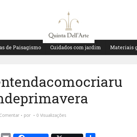
as de Paisagismo
Cuidados com jardim
Materiais 
entendacomocriaru
mdeprimavera
Comentar
por
0 Visualizações