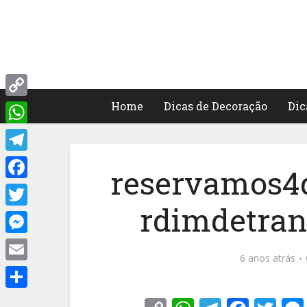
Home
Dicas de Decoração
Dic
Copy
Link
WhatsApp
Telegram
reservamos4d
Facebook
rdimdetran
Twitter
Messenger
6 anos atrás
Email
Share