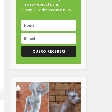
mão sobre arquitetura,
paisagismo, decoração e mais!
QUERO RECEBER!