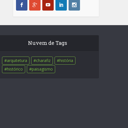
Nuvem de Tags
arquitetura
charafiz
história
histórico
paisagismo