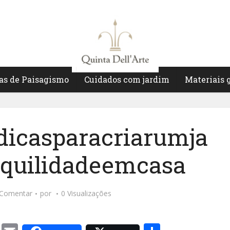
as de Paisagismo
Cuidados com jardim
Materiais 
icasparacriarumja
quilidadeemcasa
Comentar
por
0 Visualizações