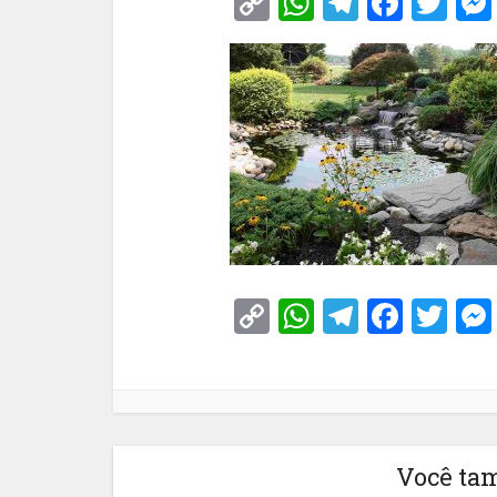
Copy
WhatsApp
Telegra
Face
Tw
Link
Copy
WhatsApp
Telegra
Face
Tw
Link
Você ta