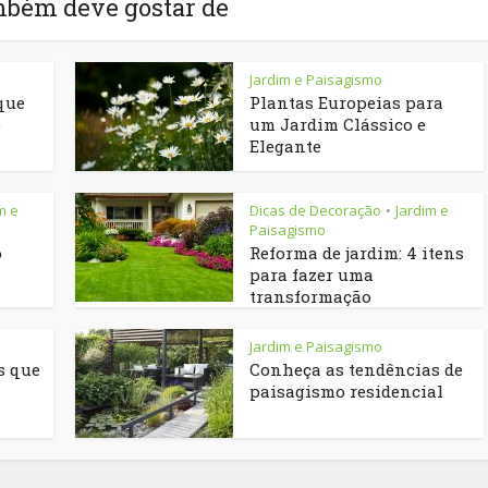
mbém deve gostar de
Jardim e Paisagismo
que
Plantas Europeias para
e
um Jardim Clássico e
Elegante
m e
Dicas de Decoração
Jardim e
•
Paisagismo
o
Reforma de jardim: 4 itens
para fazer uma
transformação
Jardim e Paisagismo
s que
Conheça as tendências de
paisagismo residencial