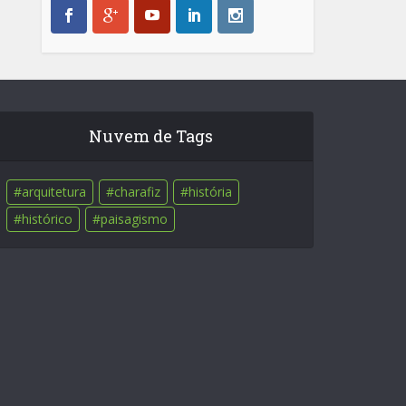
Nuvem de Tags
arquitetura
charafiz
história
histórico
paisagismo