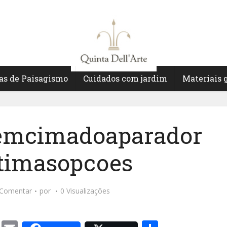
as de Paisagismo
Cuidados com jardim
Materiais 
emcimadoaparador
timasopcoes
Comentar
por
0 Visualizações