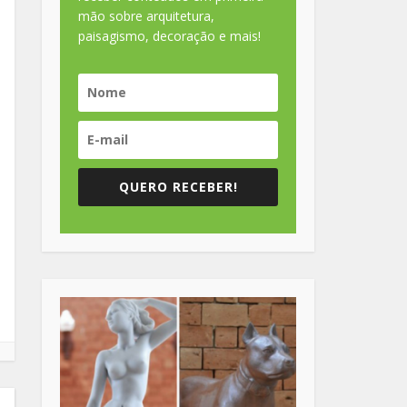
mão sobre arquitetura,
paisagismo, decoração e mais!
QUERO RECEBER!