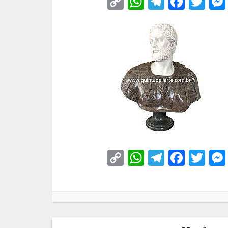
Copy
WhatsApp
Telegra
Face
Tw
Link
Copy
WhatsApp
Telegra
Face
Tw
Link