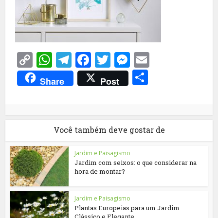
Copy
WhatsApp
Telegram
Facebook
Twitter
Messenger
Email
Link
Share
Share
Post
Você também deve gostar de
Jardim e Paisagismo
Jardim com seixos: o que considerar na
hora de montar?
Jardim e Paisagismo
Plantas Europeias para um Jardim
Clássico e Elegante