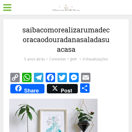
saibacomorealizarumadec
oracaodouradanasaladasu
acasa
por
5 anos atrás
Comentar
0 Visualizações
Copy
WhatsApp
Telegram
Facebook
Twitter
Messenger
Email
Link
Share
Share
Post