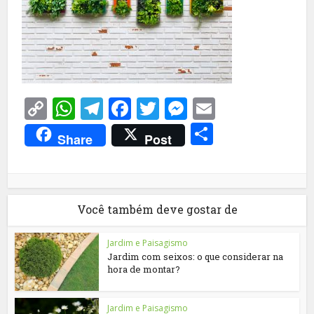
Copy
WhatsApp
Telegram
Facebook
Twitter
Messenger
Email
Link
Share
Share
Post
Você também deve gostar de
Jardim e Paisagismo
Jardim com seixos: o que considerar na
hora de montar?
Jardim e Paisagismo