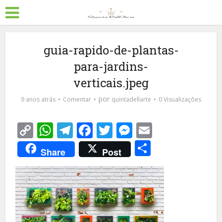
guia-rapido-de-plantas-
para-jardins-
verticais.jpeg
por
9 anos atrás
Comentar
quintadellarte
0 Visualizações
Copy
WhatsApp
Telegram
Facebook
Twitter
Messenger
Email
Link
Share
Share
Post