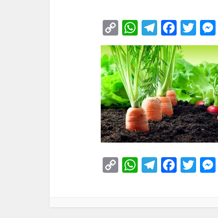
Copy
WhatsApp
Telegra
Face
Tw
Link
Copy
WhatsApp
Telegra
Face
Tw
Link