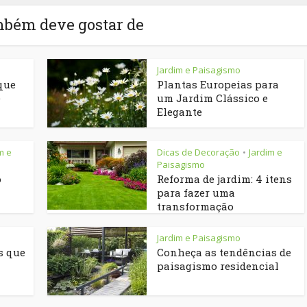
mbém deve gostar de
Jardim e Paisagismo
que
Plantas Europeias para
e
um Jardim Clássico e
Elegante
m e
Dicas de Decoração
Jardim e
•
Paisagismo
o
Reforma de jardim: 4 itens
para fazer uma
transformação
Jardim e Paisagismo
s que
Conheça as tendências de
paisagismo residencial