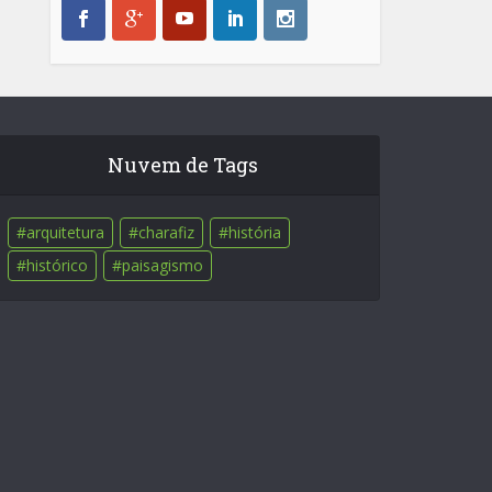
Nuvem de Tags
arquitetura
charafiz
história
histórico
paisagismo