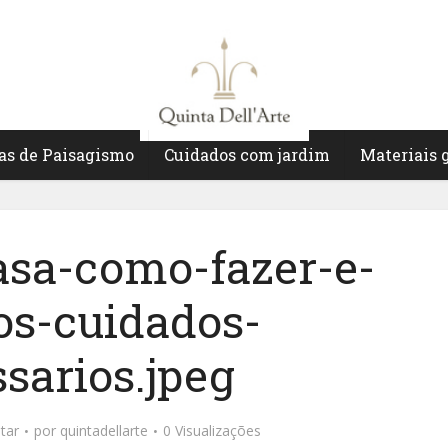
as de Paisagismo
Cuidados com jardim
Materiais 
asa-como-fazer-e-
os-cuidados-
sarios.jpeg
tar
por
quintadellarte
0 Visualizações