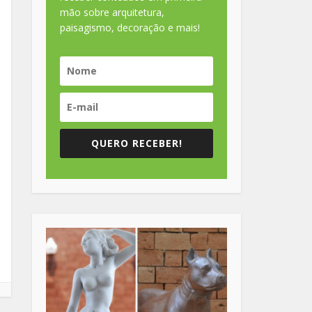
mão sobre arquitetura,
paisagismo, decoração e mais!
QUERO RECEBER!