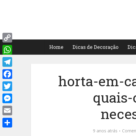
Home
Dicas de Decoração
Dic
Copy
Link
WhatsApp
Telegram
horta-em-c
Facebook
quais-
Twitter
Messenger
neces
Email
9 anos atrás
Comen
Share