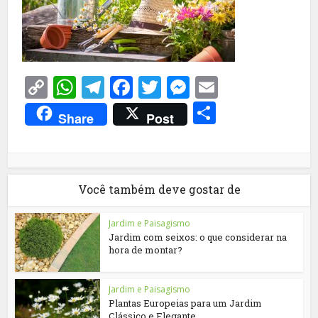
Copy
WhatsApp
Telegram
Facebook
Twitter
Messenger
Email
Link
Share
Share
Post
Você também deve gostar de
Jardim e Paisagismo
Jardim com seixos: o que considerar na
hora de montar?
Jardim e Paisagismo
Plantas Europeias para um Jardim
Clássico e Elegante