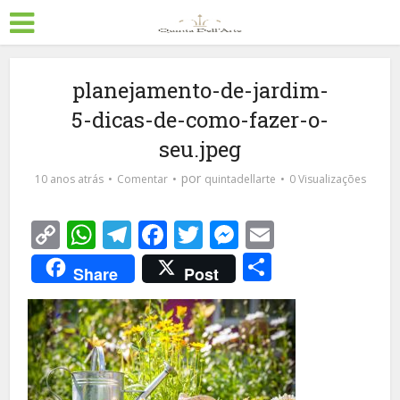
planejamento-de-jardim-
5-dicas-de-como-fazer-o-
seu.jpeg
por
10 anos atrás
Comentar
quintadellarte
0 Visualizações
Copy
WhatsApp
Telegram
Facebook
Twitter
Messenger
Email
Link
Share
Share
Post