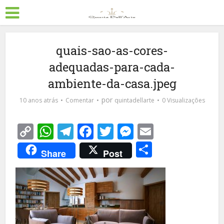
quais-sao-as-cores-
adequadas-para-cada-
ambiente-da-casa.jpeg
por
10 anos atrás
Comentar
quintadellarte
0 Visualizações
Copy
WhatsApp
Telegram
Facebook
Twitter
Messenger
Email
Link
Share
Share
Post