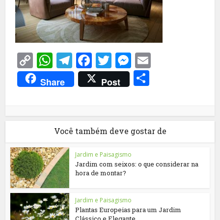
Copy
WhatsApp
Telegram
Facebook
Twitter
Messenger
Email
Link
Share
Share
Post
Você também deve gostar de
Jardim e Paisagismo
Jardim com seixos: o que considerar na
hora de montar?
Jardim e Paisagismo
Plantas Europeias para um Jardim
Clássico e Elegante