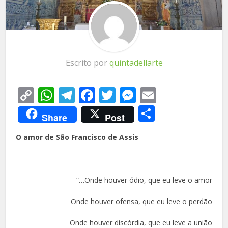
Escrito por
quintadellarte
Copy
WhatsApp
Telegram
Facebook
Twitter
Messenger
Email
Link
Share
Share
Post
O amor de São Francisco de Assis
“…Onde houver ódio, que eu leve o amor
Onde houver ofensa, que eu leve o perdão
Onde houver discórdia, que eu leve a união