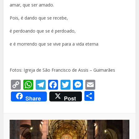
amar, que ser amado.
Pois, é dando que se recebe,
é perdoando que se é perdoado,
e é morrendo que se vive para a vida eterna
Fotos: Igreja de São Francisco de Assis – Guimarães
Copy
WhatsApp
Telegram
Facebook
Twitter
Messenger
Email
Link
Share
Share
Post