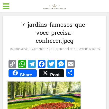
7-jardins-famosos-que-
voce-precisa-
conhecer.jpeg
por
10 anos atrás
Comentar
quintadellarte
0 Visualizações
Copy
WhatsApp
Telegram
Facebook
Twitter
Messenger
Email
Link
Share
Share
Post