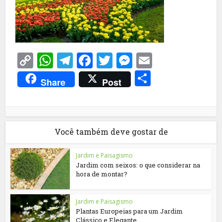
Copy
WhatsApp
Telegram
Facebook
Twitter
Messenger
Email
Link
Share
Share
Post
Você também deve gostar de
Jardim e Paisagismo
Jardim com seixos: o que considerar na
hora de montar?
Jardim e Paisagismo
Plantas Europeias para um Jardim
Clássico e Elegante