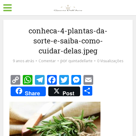
conheca-4-plantas-da-
sorte-e-saiba-como-
cuidar-delas.jpeg
por
9 anos atrás
Comentar
quintadellarte
0 Visualizações
Copy
WhatsApp
Telegram
Facebook
Twitter
Messenger
Email
Link
Share
Share
Post