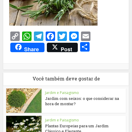
Copy
WhatsApp
Telegram
Facebook
Twitter
Messenger
Email
Link
Share
Share
Post
Você também deve gostar de
Jardim e Paisagismo
Jardim com seixos: o que considerar na
hora de montar?
Jardim e Paisagismo
Plantas Europeias para um Jardim
Clássico e Elegante