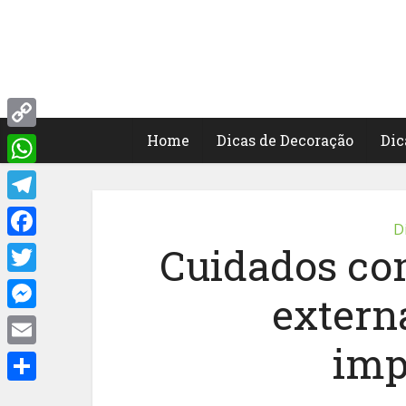
Home
Dicas de Decoração
Dic
Copy
Link
WhatsApp
Telegram
D
Cuidados com
Facebook
Twitter
extern
Messenger
imp
Email
Share