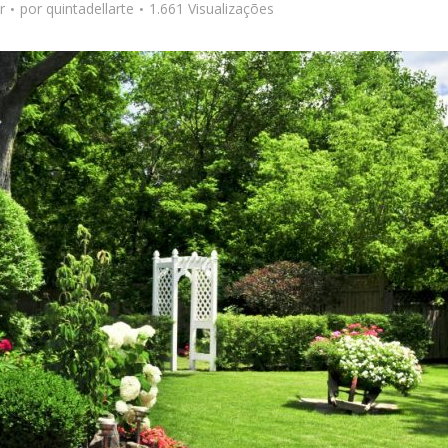
r
por
quintadellarte
1.661 Visualizações