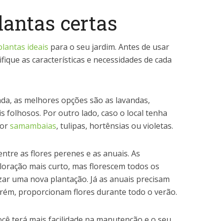
lantas certas
plantas ideais
para o seu jardim. Antes de usar
fique as características e necessidades de cada
ada, as melhores opções são as lavandas,
s folhosos. Por outro lado, caso o local tenha
por
samambaias
, tulipas, hortênsias ou violetas.
ntre as flores perenes e as anuais. As
loração mais curto, mas florescem todos os
zar uma nova plantação. Já as anuais precisam
orém, proporcionam flores durante todo o verão.
cê terá mais facilidade na manutenção e o seu