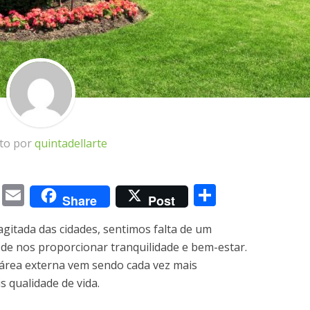
ito por
quintadellarte
m
book
itter
Messenger
Email
Share
Share
Post
agitada das cidades, sentimos falta de um
 de nos proporcionar tranquilidade e bem-estar.
 área externa vem sendo cada vez mais
 qualidade de vida.