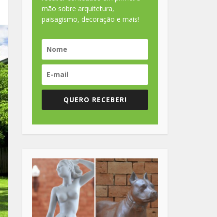
mão sobre arquitetura,
paisagismo, decoração e mais!
QUERO RECEBER!