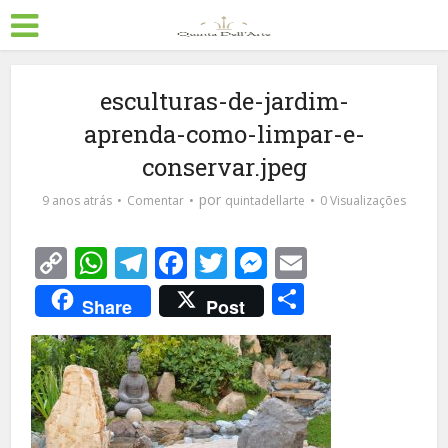
esculturas-de-jardim-
aprenda-como-limpar-e-
conservar.jpeg
por
9 anos atrás
Comentar
quintadellarte
0 Visualizações
Copy
WhatsApp
Telegram
Facebook
Twitter
Messenger
Email
Link
Share
Share
Post