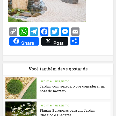
Copy
WhatsApp
Telegram
Facebook
Twitter
Messenger
Email
Link
Share
Share
Post
Você também deve gostar de
Jardim e Paisagismo
Jardim com seixos: o que considerar na
hora de montar?
Jardim e Paisagismo
Plantas Europeias para um Jardim
Clássico e Elegante