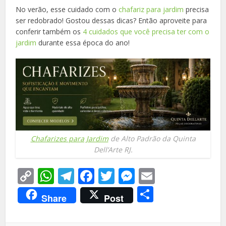
No verão, esse cuidado com o
chafariz para jardim
precisa
ser redobrado! Gostou dessas dicas? Então aproveite para
conferir também os
4 cuidados que você precisa ter com o
jardim
durante essa época do ano!
Chafarizes para Jardim
de Alto Padrão da Quinta
Dell’Arte RJ.
Copy
WhatsApp
Telegram
Facebook
Twitter
Messenger
Email
Link
Share
Share
Post