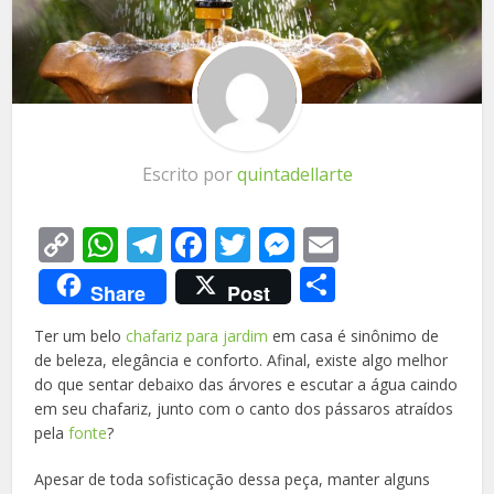
Escrito por
quintadellarte
Copy
WhatsApp
Telegram
Facebook
Twitter
Messenger
Email
Link
Share
Share
Post
Ter um belo
chafariz para jardim
em casa é sinônimo de
de beleza, elegância e conforto. Afinal, existe algo melhor
do que sentar debaixo das árvores e escutar a água caindo
em seu chafariz, junto com o canto dos pássaros atraídos
pela
fonte
?
Apesar de toda sofisticação dessa peça, manter alguns