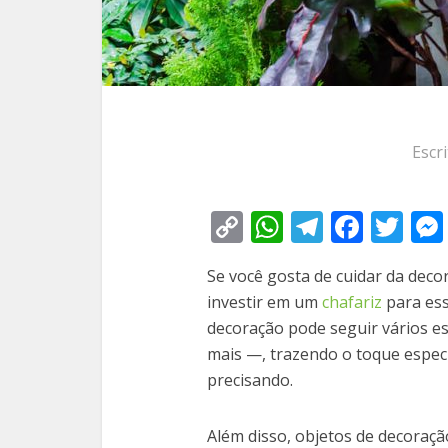
Escr
Copy
WhatsApp
Telegra
Face
Tw
Link
Se você gosta de cuidar da deco
investir em um
chafariz
para ess
decoração pode seguir vários es
mais —, trazendo o toque especi
precisando.
Além disso, objetos de decoraçã