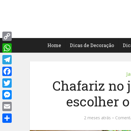
Home
Dicas de Decoração
Dic
Copy
Link
WhatsApp
Telegram
Ja
Chafariz no 
Facebook
Twitter
escolher o
Messenger
Email
2 meses atrás
Coment
Share