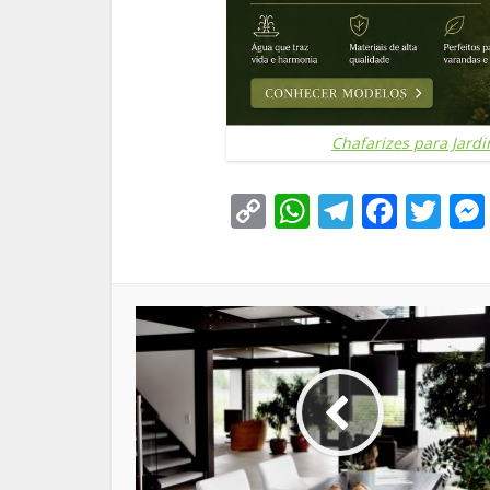
Chafarizes para Jardi
Copy
WhatsApp
Telegra
Face
Tw
Link