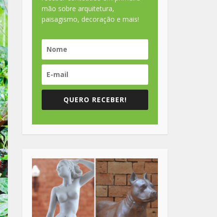
mão sobre arquitetura,
paisagismo, decoração e mais!
QUERO RECEBER!