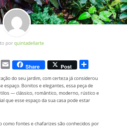
ito por
quintadellarte
m
book
itter
Messenger
Email
Share
Share
Post
ração do seu jardim, com certeza já considerou
e espaço. Bonitos e elegantes, essa peça de
tilos — clássico, romântico, moderno, rústico e
al que esse espaço da sua casa pode estar
o como fontes e chafarizes são conhecidos por