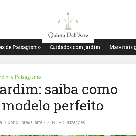
as de Paisagismo
Cuidados com jardim
Materiais 
rdim e Paisagismo
jardim: saiba como
 modelo perfeito
ar
por
quintadellarte
2.496 Visualizações