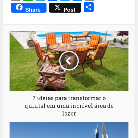
Link
Share
Share
Post
7 ideias para transformar o
quintal em uma incrível área de
lazer