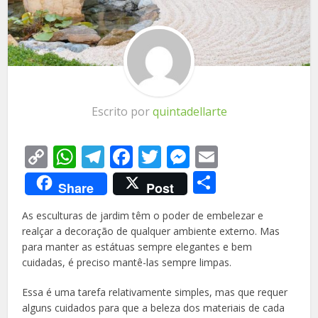
Escrito por
quintadellarte
Copy
WhatsApp
Telegram
Facebook
Twitter
Messenger
Email
Link
Share
Share
Post
As esculturas de jardim têm o poder de embelezar e
realçar a decoração de qualquer ambiente externo. Mas
para manter as estátuas sempre elegantes e bem
cuidadas, é preciso mantê-las sempre limpas.
Essa é uma tarefa relativamente simples, mas que requer
alguns cuidados para que a beleza dos materiais de cada