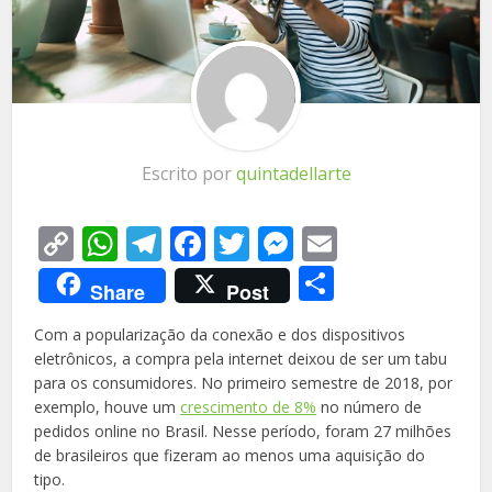
Escrito por
quintadellarte
Copy
WhatsApp
Telegram
Facebook
Twitter
Messenger
Email
Link
Share
Share
Post
Com a popularização da conexão e dos dispositivos
eletrônicos, a compra pela internet deixou de ser um tabu
para os consumidores. No primeiro semestre de 2018, por
exemplo, houve um
crescimento de 8%
no número de
pedidos online no Brasil. Nesse período, foram 27 milhões
de brasileiros que fizeram ao menos uma aquisição do
tipo.