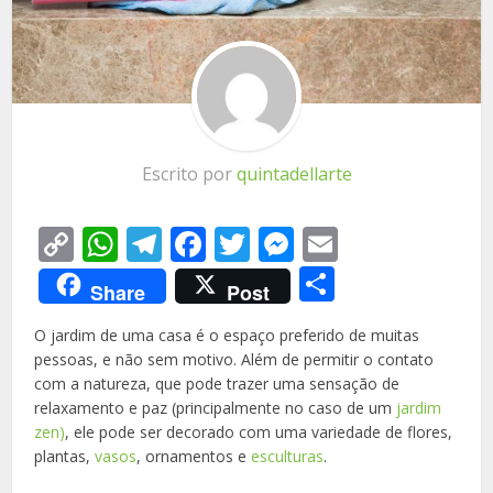
Escrito por
quintadellarte
Copy
WhatsApp
Telegram
Facebook
Twitter
Messenger
Email
Link
Share
Share
Post
O jardim de uma casa é o espaço preferido de muitas
pessoas, e não sem motivo. Além de permitir o contato
com a natureza, que pode trazer uma sensação de
relaxamento e paz (principalmente no caso de um
jardim
zen)
, ele pode ser decorado com uma variedade de flores,
plantas,
vasos
, ornamentos e
esculturas
.