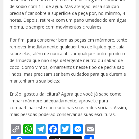
de sódio com 1 L de água. Mas atenção: essa solução
precisa ficar sobre a superfície da peça por, no mínimo, 4
horas. Depois, retire-a com um pano umedecido em água
morna, e sempre com movimentos circulares.
Por fim, para conservar bem as peças em mármore, tente
remover imediatamente qualquer tipo de líquido que caia
sobre elas, além de nunca utilizar qualquer outro produto
de limpeza que não seja detergente neutro ou sabão de
coco. Como vimos, ornamentos nesse tipo de pedra são
lindos, mas precisam ser bem cuidados para que durem e
mantenham a sua beleza.
Então, gostou da leitura? Agora que você já sabe como
limpar mármore adequadamente, aproveite para
compartilhar este conteúdo nas suas redes sociais! Assim,
mais pessoas poderão conservar as suas esculturas.
Copy
WhatsApp
Telegram
Facebook
Twitter
Messenger
Email
Link