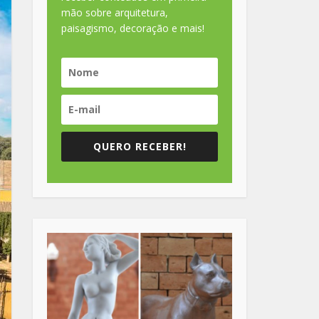
mão sobre arquitetura,
paisagismo, decoração e mais!
QUERO RECEBER!