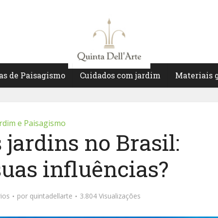
as de Paisagismo
Cuidados com jardim
Materiais 
rdim e Paisagismo
 jardins no Brasil:
suas influências?
ios
por
quintadellarte
3.804 Visualizações