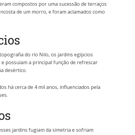
s eram compostos por uma sucessão de terraços
ncosta de um morro, e foram aclamados como
cios
pografia do rio Nilo, os jardins egípcios
e possuíam a principal função de refrescar
ma desértico.
os há cerca de 4 mil anos, influenciados pela
ses.
os
esses jardins fugiam da simetria e sofriam