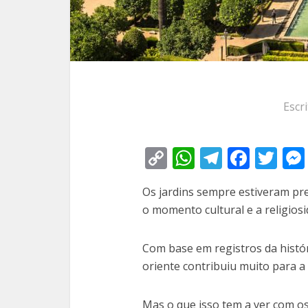
Escr
Copy
WhatsApp
Telegra
Face
Tw
Link
Os jardins sempre estiveram pre
o momento cultural e a religios
Com base em registros da históri
oriente contribuiu muito para a 
Mas o que isso tem a ver com os 