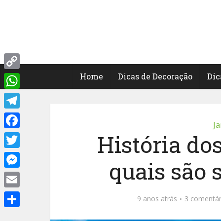
Home
Dicas de Decoração
Dic
Copy
Link
WhatsApp
Telegram
Ja
História dos
Facebook
Twitter
quais são 
Messenger
Email
9 anos atrás
3 comentár
Share