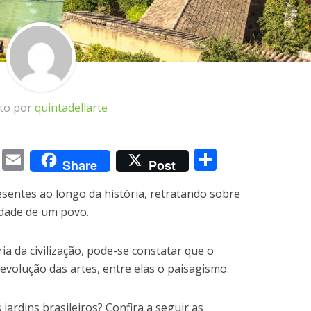
ito por
quintadellarte
m
book
itter
Messenger
Email
Share
Share
Post
sentes ao longo da história, retratando sobre
idade de um povo.
a da civilização, pode-se constatar que o
evolução das artes, entre elas o paisagismo.
jardins brasileiros? Confira a seguir as