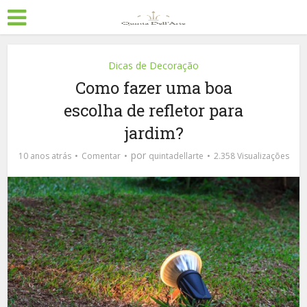
Dicas de Decoração
Como fazer uma boa
escolha de refletor para
jardim?
por
10 anos atrás
Comentar
quintadellarte
2.358 Visualizações