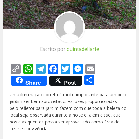
Escrito por
quintadellarte
Copy
WhatsApp
Telegram
Facebook
Twitter
Messenger
Email
Link
Share
Share
Post
Uma iluminação correta é muito importante para um belo
jardim ser bem aproveitado. As luzes proporcionadas
pelo refletor para jardim fazem com que toda a beleza do
local seja observada durante a noite e, além disso, que
nos dias quentes possa ser aproveitado como área de
lazer e convivência.