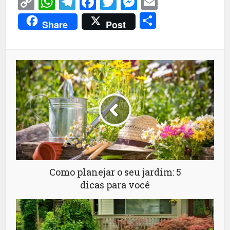
Copy
WhatsApp
Telegram
Facebook
Twitter
Messenger
Email
Link
Share
Share
Post
Como planejar o seu jardim: 5
dicas para você