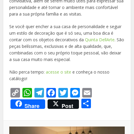
convidativa, além de serem muito úteis para expressar sua
personalidade e até tornar o ambiente mais confortável
para a sua própria família e as visitas.
Se você quer encher a sua casa de personalidade e seguir
um estilo de decoração que é só seu, uma boa dica é
contar com os objetos decorativos da
Quinta DellArte
. São
peças belíssimas, exclusivas e de alta qualidade, que,
combinadas com o seu próprio toque pessoal, vão deixar
a sua casa muito mais especial.
Não perca tempo:
acesse o site
e conheça o nosso
catálogo!
Copy
WhatsApp
Telegram
Facebook
Twitter
Messenger
Email
Link
Share
Share
Post