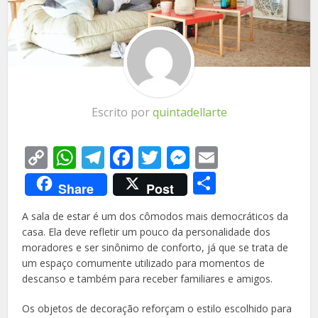
Escrito por
quintadellarte
Copy
WhatsApp
Telegram
Facebook
Twitter
Messenger
Email
Link
Share
Share
Post
A sala de estar é um dos cômodos mais democráticos da
casa. Ela deve refletir um pouco da personalidade dos
moradores e ser sinônimo de conforto, já que se trata de
um espaço comumente utilizado para momentos de
descanso e também para receber familiares e amigos.
Os objetos de decoração reforçam o estilo escolhido para