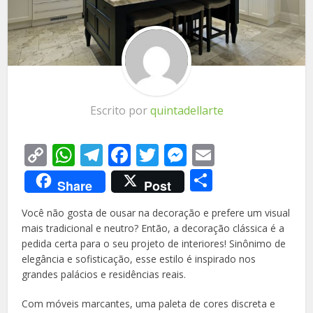
Escrito por
quintadellarte
Copy
WhatsApp
Telegram
Facebook
Twitter
Messenger
Email
Link
Share
Share
Post
Você não gosta de ousar na decoração e prefere um visual
mais tradicional e neutro? Então, a decoração clássica é a
pedida certa para o seu projeto de interiores! Sinônimo de
elegância e sofisticação, esse estilo é inspirado nos
grandes palácios e residências reais.
Com móveis marcantes, uma paleta de cores discreta e