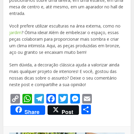
posicioná-los sobre uma lareira, em uma estante, em uma
mesa de centro e, até mesmo, em um aparador no hall de
entrada.
Você prefere utilizar esculturas na área externa, como no
jardim
? Ótima ideia! Além de embelezar o espaço, essas
peças colaboram para proporcionar mais sombra e criar
um clima intimista. Aqui, as peças produzidas em bronze,
aço ou granito se encaixam muito bem!
Sem dúvida, a decoração clássica ajuda a valorizar ainda
mais qualquer projeto de interiores! E você, gostou das
nossas dicas sobre o assunto? Deixe o seu comentário
neste post e compartilhe a sua opinião!
Copy
WhatsApp
Telegram
Facebook
Twitter
Messenger
Email
Link
Share
Share
Post