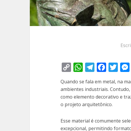
Escr
Copy
WhatsApp
Telegra
Face
Tw
Link
Quando se fala em metal, na ma
ambientes industriais. Contudo,
como elemento decorativo e traz
o projeto arquitetônico.
Esse material é comumente sel
excepcional, permitindo format