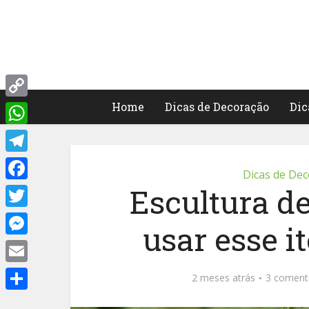
Home
Dicas de Decoração
Dic
Copy
Link
WhatsApp
Telegram
Dicas de De
Escultura de
Facebook
Twitter
usar esse 
Messenger
Email
2 meses atrás
3 coment
Share