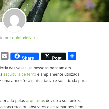
ito por
quintadellarte
m
book
itter
Messenger
Email
Share
Share
Post
ioria das vezes, as pessoas pensam em
 a
escultura de ferro
é amplamente utilizada
 uma atmosfera mais criativa e sofisticada para
ecionado pelos
arquitetos
devido à sua beleza
os concretos ou abstratos e de tamanhos bem