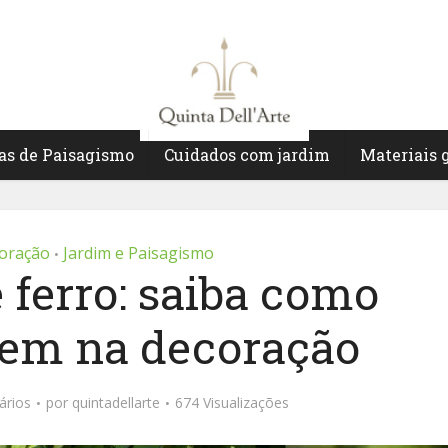
as de Paisagismo
Cuidados com jardim
Materiais 
coração
Jardim e Paisagismo
•
 ferro: saiba como
item na decoração
ários
por
quintadellarte
674 Visualizações