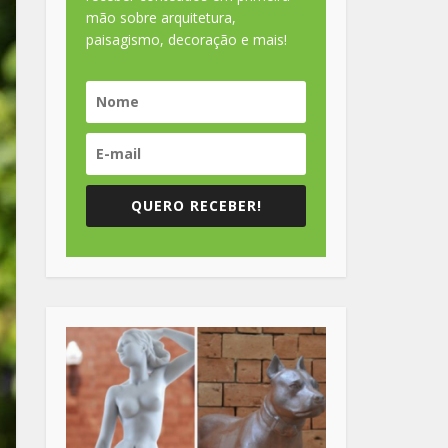
mão sobre arquitetura,
paisagismo, decoração e mais!
QUERO RECEBER!