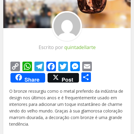
Escrito por
quintadellarte
Copy
WhatsApp
Telegram
Facebook
Twitter
Messenger
Email
Link
Share
Share
Post
O bronze ressurgiu como o metal preferido da indústria de
design nos últimos anos e é frequentemente usado em
interiores para adicionar um toque instantâneo de charme
vindo do velho mundo. Graças à sua glamorosa coloração
marrom-dourada, a decoração com bronze é uma grande
tendência.