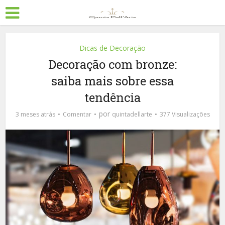
Dicas de Decoração
Decoração com bronze:
saiba mais sobre essa
tendência
por
3 meses atrás
Comentar
quintadellarte
377 Visualizações