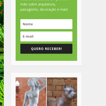
mão sobre arquitetura,
paisagismo, decoração e mais!
QUERO RECEBER!