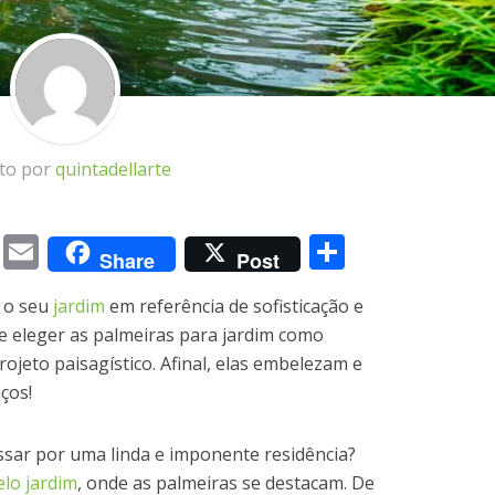
ito por
quintadellarte
m
book
itter
Messenger
Email
Share
Share
Post
 o seu
jardim
em referência de sofisticação e
e eleger as palmeiras para jardim como
ojeto paisagístico. Afinal, elas embelezam e
ços!
sar por uma linda e imponente residência?
lo jardim
, onde as palmeiras se destacam. De