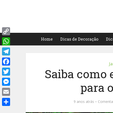
Home
Dicas de Decoração
Dic
Copy
Link
WhatsApp
Telegram
Ja
Saiba como 
Facebook
Twitter
para o
Messenger
Email
9 anos atrás
Comenta
Share