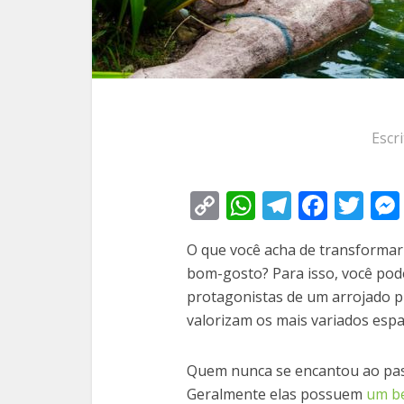
Escr
Copy
WhatsApp
Telegra
Face
Tw
Link
O que você acha de transformar
bom-gosto? Para isso, você pod
protagonistas de um arrojado pr
valorizam os mais variados espa
Quem nunca se encantou ao pas
Geralmente elas possuem
um be