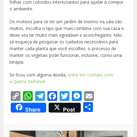
folhas com coloridos interessantes para ajudar a compor
o ambiente.
Os motivos para se ter um jardim de inverno na sala são
muitos, escolha o tipo que mais combina com sua casa e
deixe seu lar muito mais agradável e aconchegante. Não
se esqueça de pesquisar os cuidados necessários para
manter cada planta que você escolher, o processo de
manter os vegetais pode funcionar, inclusive, como uma
terapia.
Se ficou com alguma dúvida,
entre em contato com
a Quinta Dell’arte
!
Copy
WhatsApp
Telegram
Facebook
Twitter
Messenger
Email
Link
Share
Share
Post