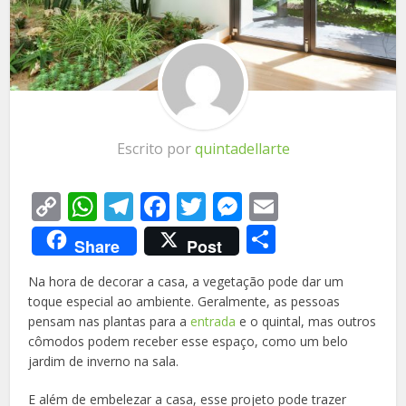
Escrito por
quintadellarte
Copy
WhatsApp
Telegram
Facebook
Twitter
Messenger
Email
Link
Share
Share
Post
Na hora de decorar a casa, a vegetação pode dar um
toque especial ao ambiente. Geralmente, as pessoas
pensam nas plantas para a
entrada
e o quintal, mas outros
cômodos podem receber esse espaço, como um belo
jardim de inverno na sala.
E além de embelezar a casa, esse projeto pode trazer