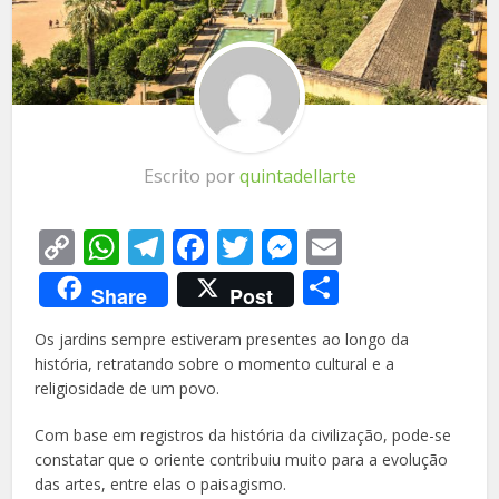
Escrito por
quintadellarte
Copy
WhatsApp
Telegram
Facebook
Twitter
Messenger
Email
Link
Share
Share
Post
Os jardins sempre estiveram presentes ao longo da
história, retratando sobre o momento cultural e a
religiosidade de um povo.
Com base em registros da história da civilização, pode-se
constatar que o oriente contribuiu muito para a evolução
das artes, entre elas o paisagismo.