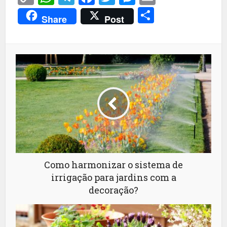
Link
Share
Share
Post
Como harmonizar o sistema de
irrigação para jardins com a
decoração?