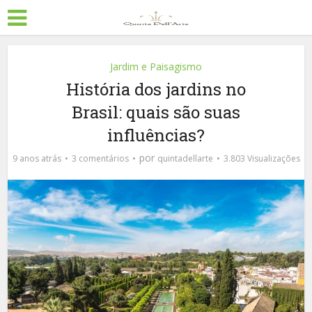
Jardim e Paisagismo
História dos jardins no
Brasil: quais são suas
influências?
por
9 anos atrás
3 comentários
quintadellarte
3.803 Visualizações