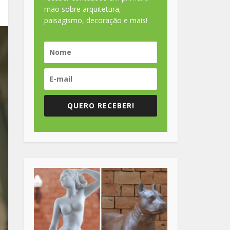
mão sobre arquitetura,
paisagismo, decoração e mais!
QUERO RECEBER!