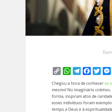
Escr
Copy
WhatsApp
Telegra
Face
Tw
Link
Chegou a hora de conhecer
os 
mesmo! No imaginário coletivo,
forma, inspiram atos de caridade,
esses indivíduos foram exemplos
tempo a Deus e à espiritualidad