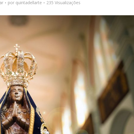
ar
por
quintadellarte
235 Visualizações