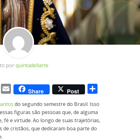
ito por
quintadellarte
m
book
itter
Messenger
Email
Share
Share
Post
santos
do segundo semestre do Brasil. Isso
 essas figuras são pessoas que, de alguma
 fé e virtude. Ao longo de suas trajetórias,
 de cristãos, que dedicaram boa parte do
e.