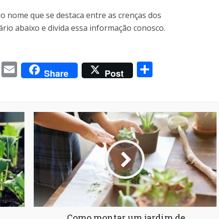
o nome que se destaca entre as crenças dos
ário abaixo e divida essa informação conosco.
m
book
itter
Messenger
Email
Share
Share
Post
Como montar um jardim de