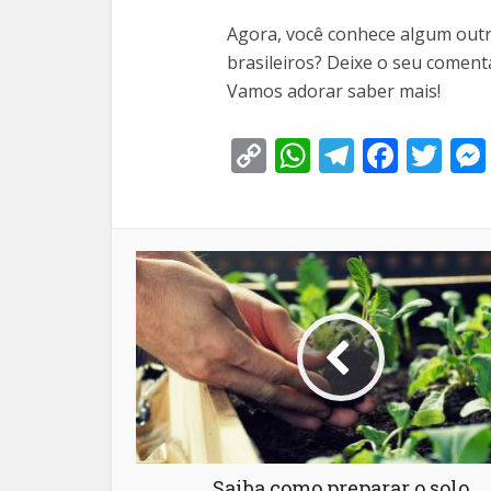
Agora, você conhece algum outr
brasileiros? Deixe o seu coment
Vamos adorar saber mais!
Copy
WhatsApp
Telegra
Face
Tw
Link
Saiba como preparar o solo