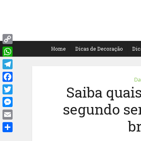
Home
Dicas de Decoração
Dic
Copy
Link
WhatsApp
Telegram
Da
Saiba quais
Facebook
Twitter
segundo se
Messenger
br
Email
Share