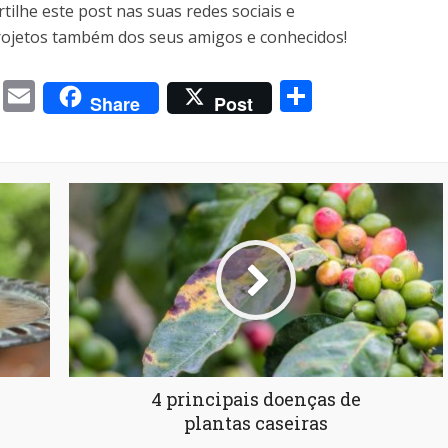
tilhe este post nas suas redes sociais e
rojetos também dos seus amigos e conhecidos!
m
book
itter
Messenger
Email
Share
Share
Post
4 principais doenças de
plantas caseiras