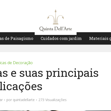
as de Paisagismo
Cuidados com jardim
Materiais 
icas de Decoração
as e suas principais
licações
ar
por
quintadellarte
273 Visualizações