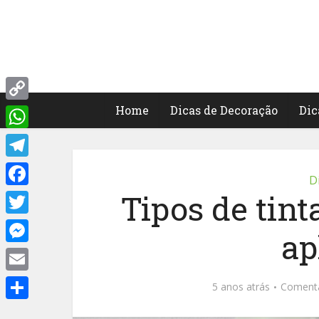
Home
Dicas de Decoração
Dic
Copy
Link
WhatsApp
Telegram
D
Tipos de tint
Facebook
Twitter
ap
Messenger
Email
5 anos atrás
Coment
Share