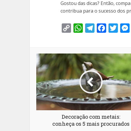
Gostou das dicas? Então, compar
contribua para o sucesso dos p
Copy
WhatsApp
Telegra
Face
Tw
Link
Decoração com metais:
conheça os 5 mais procurados