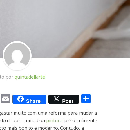
ito por
quintadellarte
m
book
itter
Messenger
Email
Share
Share
Post
 gastar muito com uma reforma para mudar a
ndo do caso, uma boa
pintura
já é o suficiente
cto mais bonito e moderno. Contudo, a