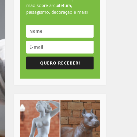
mão sobre arquitetura,
paisagismo, decoração e mais!
QUERO RECEBER!