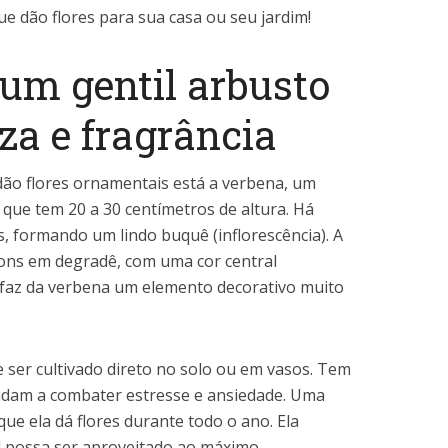
que dão flores para sua casa ou seu jardim!
 um gentil arbusto
za e fragrância
 dão flores ornamentais está a verbena, um
 que tem 20 a 30 centímetros de altura. Há
, formando um lindo buquê (inflorescência). A
tons em degradê, com uma cor central
ca faz da verbena um elemento decorativo muito
 ser cultivado direto no solo ou em vasos. Tem
udam a combater estresse e ansiedade. Uma
e ela dá flores durante todo o ano. Ela
 possa ser aproveitado ao máximo.