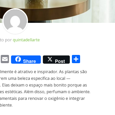
ito por
quintadellarte
m
book
itter
Messenger
Email
Share
Share
Post
lmente é atrativo e inspirador. As plantas são
em uma beleza específica ao local —
s. Elas deixam o espaço mais bonito porque as
es estéticas. Além disso, perfumam o ambiente.
amentais para renovar o oxigênio e integrar
biente.