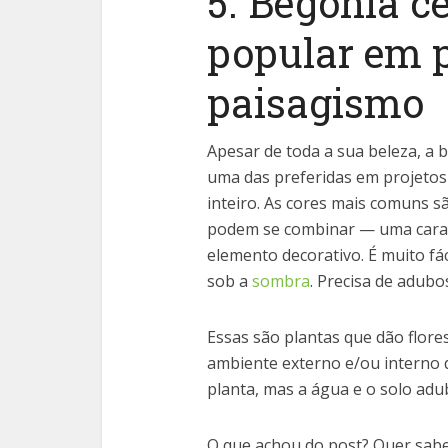
5. Begônia c
popular em p
paisagismo
Apesar de toda a sua beleza, a 
uma das preferidas em projetos
inteiro. As cores mais comuns s
podem se combinar — uma caract
elemento decorativo. É muito fác
sob a
sombra
. Precisa de adubo
Essas são plantas que dão flor
ambiente externo e/ou interno 
planta, mas a água e o solo ad
O que achou do post? Quer sabe