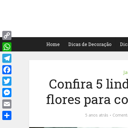
Home
Dicas de Decoração
Dic
Copy
Link
WhatsApp
Telegram
Ja
Confira 5 lin
Facebook
Twitter
flores para c
Messenger
Email
5 anos atrás
Coment
Share