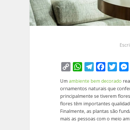
Escr
Copy
WhatsApp
Telegra
Face
Tw
Link
Um
ambiente bem decorado
rea
ornamentos naturais que confer
principalmente se tiverem flore
flores têm importantes qualidad
Finalmente, as plantas são fund
mais as pessoas com o meio am