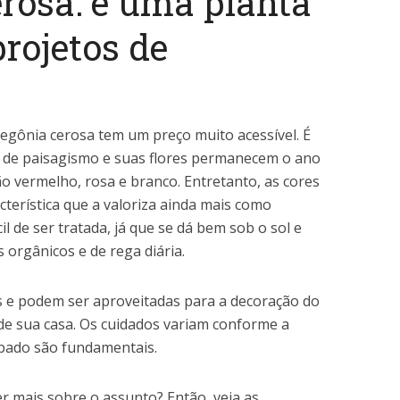
erosa: é uma planta
rojetos de
begônia cerosa tem um preço muito acessível. É
 de paisagismo e suas flores permanecem o ano
ão vermelho, rosa e branco. Entretanto, as cores
erística que a valoriza ainda mais como
il de ser tratada, já que se dá bem sob o sol e
s orgânicos e de rega diária.
es e podem ser aproveitadas para a decoração do
de sua casa. Os cuidados variam conforme a
ubado são fundamentais.
r mais sobre o assunto? Então, veja as