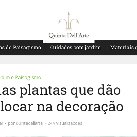
as de Paisagismo
Cuidados com jardim
Materiais 
rdim e Paisagismo
das plantas que dão
olocar na decoração
ar
por
quintadellarte
244 Visualizações