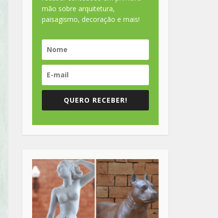
mão sobre arquitetura,
paisagismo, decoração e mais!
QUERO RECEBER!